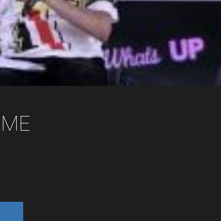
Εταιρεία
Πελάτες
What’s Up
IME
Νέα
Διαφημίστε
Επικοινωνία