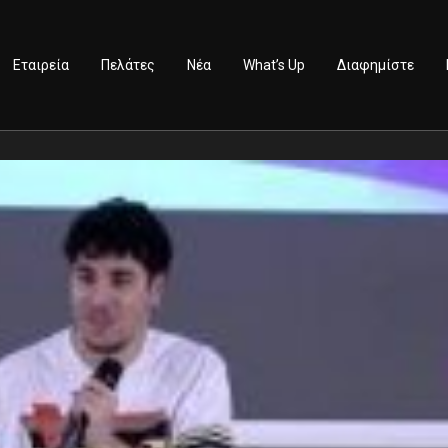
Εταιρεία
Πελάτες
Νέα
What’s Up
Διαφημίστε
Channels