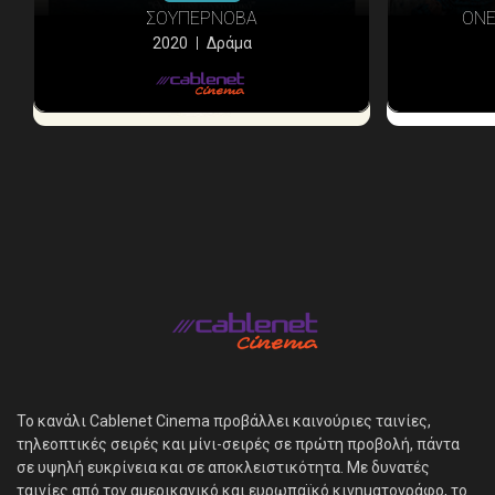
ΣΟΥΠΕΡΝΟΒΑ
ONE
2020
Δράμα
Εταιρεία
Πελάτες
What’s Up
Νέα
Διαφημίστε
Επικοινωνία
Το κανάλι Cablenet Cinema προβάλλει καινούριες ταινίες,
τηλεοπτικές σειρές και μίνι-σειρές σε πρώτη προβολή, πάντα
σε υψηλή ευκρίνεια και σε αποκλειστικότητα. Με δυνατές
ταινίες από τον αμερικανικό και ευρωπαϊκό κινηματογράφο, το