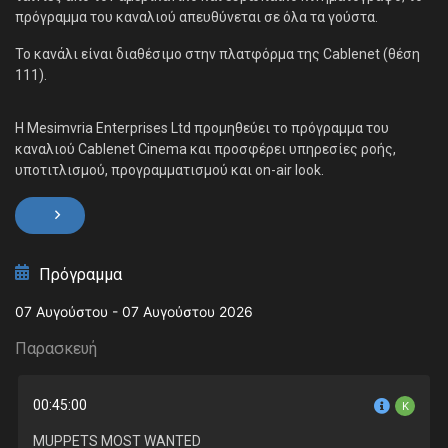
πρόγραμμα του καναλιού απευθύνεται σε όλα τα γούστα.
Το κανάλι είναι διαθέσιμο στην πλατφόρμα της Cablenet (θέση
111).
Η Mesimvria Enterprises Ltd προμηθεύει το πρόγραμμα του
καναλιού Cablenet Cinema και προσφέρει υπηρεσίες ροής,
υποτιτλισμού, προγραμματισμού και on-air look.
Πρόγραμμα
07 Αυγούστου - 07 Αυγούστου 2026
Παρασκευή
Σ
00:45:00
K
MUPPETS MOST WANTED