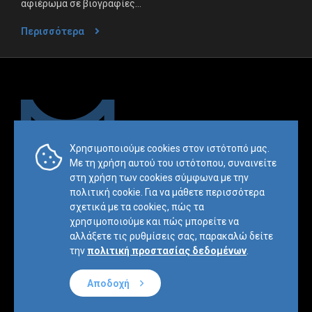
αφιέρωμα σε βιογραφίες...
Περισσότερα
Χρησιμοποιούμε cookies στον ιστότοπό μας.
Με τη χρήση αυτού του ιστότοπου, συναινείτε
Trademark & Copyright Notice:™ and © 2019 Mesimvria and its
στη χρήση των cookies σύμφωνα με την
related entities. All rights reserved.
πολιτική cookie. Για να μάθετε περισσότερα
σχετικά με τα cookieς, πώς τα
Πολιτική
Οροι και
Χάρτης
χρησιμοποιούμε και πώς μπορείτε να
Απορρήτου
Προϋποθέσεις
ιστοσελίδας
αλλάξετε τις ρυθμίσεις σας, παρακαλώ δείτε
Website by
BL
E
ND
την
πολιτική προστασίας δεδομένων
.
Αποδοχή