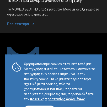
Τα καλύτερα σενάρια βγαίνουν από τη ζωή!
Το MOVIES BEST HD υποδέχεται τον Μάιο με ένα ξεχωριστό
αφιέρωμα σε βιογραφίες...
Περισσότερα
Χρησιμοποιούμε cookies στον ιστότοπό μας.
Με τη χρήση αυτού του ιστότοπου, συναινείτε
Trademark & Copyright Notice:™ and © 2019 Mesimvria and its
στη χρήση των cookies σύμφωνα με την
related entities. All rights reserved.
πολιτική cookie. Για να μάθετε περισσότερα
σχετικά με τα cookieς, πώς τα
Πολιτική
Οροι και
Χάρτης
χρησιμοποιούμε και πώς μπορείτε να
Απορρήτου
Προϋποθέσεις
ιστοσελίδας
αλλάξετε τις ρυθμίσεις σας, παρακαλώ δείτε
Website by
BL
E
ND
την
πολιτική προστασίας δεδομένων
.