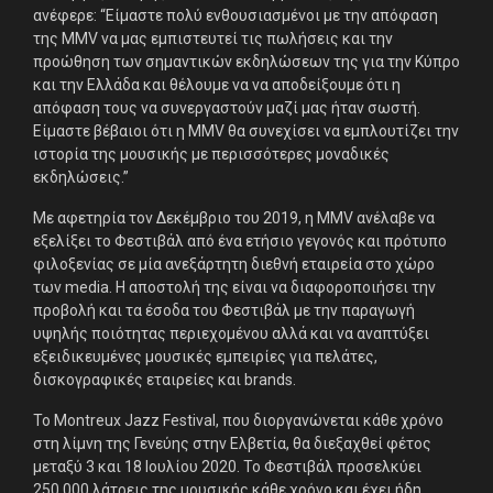
ανέφερε: “Είμαστε πολύ ενθουσιασμένοι με την απόφαση
της MMV να μας εμπιστευτεί τις πωλήσεις και την
προώθηση των σημαντικών εκδηλώσεων της για την Κύπρο
και την Ελλάδα και θέλουμε να να αποδείξουμε ότι η
απόφαση τους να συνεργαστούν μαζί μας ήταν σωστή.
Είμαστε βέβαιοι ότι η MMV θα συνεχίσει να εμπλουτίζει την
ιστορία της μουσικής με περισσότερες μοναδικές
εκδηλώσεις.”
Με αφετηρία τον Δεκέμβριο του 2019, η MMV ανέλαβε να
εξελίξει το Φεστιβάλ από ένα ετήσιο γεγονός και πρότυπο
φιλοξενίας σε μία ανεξάρτητη διεθνή εταιρεία στο χώρο
των media. Η αποστολή της είναι να διαφοροποιήσει την
προβολή και τα έσοδα του Φεστιβάλ με την παραγωγή
υψηλής ποιότητας περιεχομένου αλλά και να αναπτύξει
εξειδικευμένες μουσικές εμπειρίες για πελάτες,
δισκογραφικές εταιρείες και brands.
To Montreux Jazz Festival, που διοργανώνεται κάθε χρόνο
στη λίμνη της Γενεύης στην Ελβετία, θα διεξαχθεί φέτος
μεταξύ 3 και 18 Ιουλίου 2020. Το Φεστιβάλ προσελκύει
250,000 λάτρεις της μουσικής κάθε χρόνο και έχει ήδη