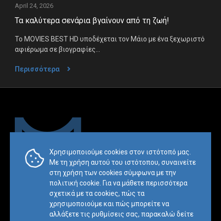
April 24, 2026
Τα καλύτερα σενάρια βγαίνουν από τη ζωή!
Το MOVIES BEST HD υποδέχεται τον Μάιο με ένα ξεχωριστό
αφιέρωμα σε βιογραφίες...
Περισσότερα
Χρησιμοποιούμε cookies στον ιστότοπό μας.
Με τη χρήση αυτού του ιστότοπου, συναινείτε
Trademark & Copyright Notice:™ and © 2019 Mesimvria and its
στη χρήση των cookies σύμφωνα με την
related entities. All rights reserved.
πολιτική cookie. Για να μάθετε περισσότερα
σχετικά με τα cookieς, πώς τα
Πολιτική
Οροι και
Χάρτης
χρησιμοποιούμε και πώς μπορείτε να
Απορρήτου
Προϋποθέσεις
ιστοσελίδας
αλλάξετε τις ρυθμίσεις σας, παρακαλώ δείτε
Website by
BL
E
ND