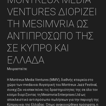
VENTURES ΔΙΟΡΙΖΕΙ
Εταιρεία
ΤΗ MESIMVRIA ΩΣ
Πελάτες
ΑΝΤΙΠΡΟΣΩΠΟ ΤΗΣ
What’s Up
ΣΕ ΚΥΠΡΟ ΚΑΙ
Νέα
ΕΛΛΑΔΑ
Διαφημίστε
Μοιραστείτε:
Επικοινωνία
Η Montreux Media Ventures (MMV), διεθνής εταιρεία στο
χώρο των media και θυγατρική του Montreux Jazz Festival,
συνεχίζει να επεκτείνει τις δραστηριότητες της σε όλο τον
κόσμο διορίζοντας τη Mesimvria Enterprises Ltd ως
αποκλειστικό αντιπρόσωπο πωλήσεων για την περιοχή της
Κύπρου και της Ελλάδας. Όπως ανακοινώθηκε πρόσφατα, η