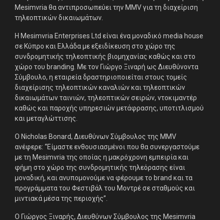
Mesimvria θα αντιπροσωπεύει την MMV για τη διαχείριση
τηλεοπτικών δικαιωμάτων.
Η Mesimvria Enterprises Ltd είναι ένα μοναδικό media house
σε Κύπρο και Ελλάδα με εξειδίκευση στο χώρο της
συνδρομητικής τηλεοπτικής βιομηχανίας καθώς και στο
χώρο του branding. Με τον Γιώργο Ξιναρή ως Διευθύνοντα
Σύμβουλο, η εταιρεία δραστηριοποιείται στους τομείς
διαχείρισης τηλεοπτικών καναλιών και τηλεοπτικών
δικαιωμάτων ταινιών, τηλεοπτικών σειρών, ντοκιμαντέρ
καθώς και παροχής υπηρεσιών μετάφρασης, υποτιτλισμού
και μεταγλώττισης.
Ο Nicholas Bonard, Διευθύνων Σύμβουλος της MMV
ανέφερε: “Είμαστε ενθουσιασμένοι που θα συνεργαστούμε
με τη Mesimvria της οποίας η μακρόχρονη εμπειρία και
φήμη στο χώρο της συνδρομητικής τηλεόρασης είναι
μοναδική, και ανυπομονούμε να φέρουμε το brand και τα
προγράμματα του Φεστιβάλ του Μοντρέ σε σταθμούς και
μιντιακά μέσα της περιοχής”.
Ο Γιώργος Ξιναρής, Διευθύνων Σύμβουλος της Mesimvria