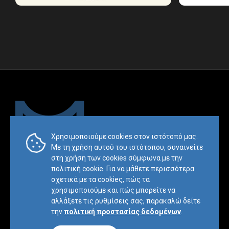
Χρησιμοποιούμε cookies στον ιστότοπό μας.
Με τη χρήση αυτού του ιστότοπου, συναινείτε
Trademark & Copyright Notice:™ and © 2019 Mesimvria and its
στη χρήση των cookies σύμφωνα με την
related entities. All rights reserved.
πολιτική cookie. Για να μάθετε περισσότερα
σχετικά με τα cookieς, πώς τα
Πολιτική
Οροι και
Χάρτης
χρησιμοποιούμε και πώς μπορείτε να
Απορρήτου
Προϋποθέσεις
ιστοσελίδας
αλλάξετε τις ρυθμίσεις σας, παρακαλώ δείτε
Website by
BL
E
ND
την
πολιτική προστασίας δεδομένων
.