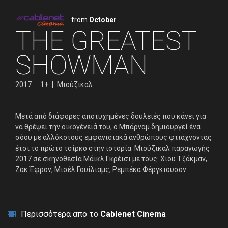
from
October
THE GREATEST
SHOWMAN
2017
1+
Μιούζικαλ
Μετά από διάφορες αποτυχημένες δουλειές που κάνει για
να θρέψει την οικογένειά του, ο Μπάρναμ δημιουργεί ένα
σόου με αλλόκοτους εμφανισιακά ανθρώπους φτιάχνοντας
έτσι το πρώτο τσίρκο στην ιστορία. Μιούζικαλ παραγωγής
2017 σε σκηνοθεσία Μάικλ Γκρέισι με τους: Χιου Τζάκμαν,
Ζακ Έφρον, Μισέλ Γουίλιαμς, Ρεμπέκα Φέργκιουσον.
Περισσότερα απο το
Cablenet Cinema