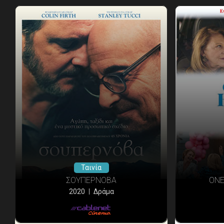
Ταινία
ΣΟΥΠΕΡΝΟΒΑ
ONE
2020
Δράμα