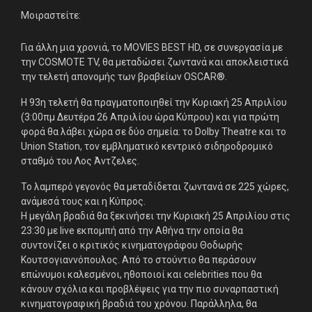
Μοιραστείτε:
Εταιρεία
Για άλλη μια χρονιά, το MOVIES BEST HD, σε συνεργασία με
την COSMOTE TV, θα μεταδώσει ζωντανά και αποκλειστικά
την τελετή απονομής των βραβείων OSCAR®.
Πελάτες
Η 93η τελετή θα πραγματοποιηθεί την Κυριακή 25 Απριλίου
What’s Up
(3:00πμ Δευτέρα 26 Απριλίου ώρα Κύπρου) και για πρώτη
φορά θα λάβει χώρα σε δύο σημεία: το Dolby Theatre και το
Νέα
Union Station, τον εμβληματικό κεντρικό σιδηροδρομικό
σταθμό του Λος Άντζελες.
Διαφημίστε
Το λαμπερό γεγονός θα μεταδίδεται ζωντανά σε 225 χώρες,
ανάμεσά τους και η Κύπρος.
Επικοινωνία
Η μεγάλη βραδιά θα ξεκινήσει την Κυριακή 25 Απριλίου στις
23:30 με live εκπομπή από την Αθήνα την οποία θα
συντονίζει ο κριτικός κινηματογράφου Θοδωρής
Κουτσογιαννόπουλος. Από το στούντιο θα περάσουν
επώνυμοι καλεσμένοι, ηθοποιοί και celebrities που θα
κάνουν σχόλια και προβλέψεις για την πιο συναρπαστική
κινηματογραφική βραδιά του χρόνου. Παράλληλα, θα