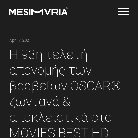
Ελληνικά
April 7, 2021
Η 93η τελετή
Channels
απονομής των
βραβείων OSCAR®
ζωντανά &
αποκλειστικά στο
MOVIES BEST HD