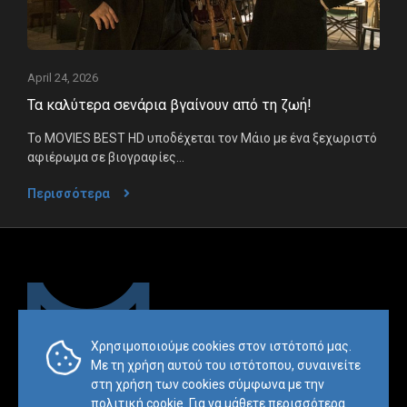
April 24, 2026
Τα καλύτερα σενάρια βγαίνουν από τη ζωή!
Το MOVIES BEST HD υποδέχεται τον Μάιο με ένα ξεχωριστό
αφιέρωμα σε βιογραφίες...
Περισσότερα
Χρησιμοποιούμε cookies στον ιστότοπό μας.
Με τη χρήση αυτού του ιστότοπου, συναινείτε
Trademark & Copyright Notice:™ and © 2019 Mesimvria and its
στη χρήση των cookies σύμφωνα με την
related entities. All rights reserved.
πολιτική cookie. Για να μάθετε περισσότερα