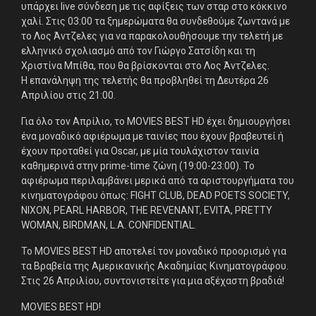
υπάρχει live σύνδεση με τις αφίξεις των σταρ στο κόκκινο
χαλί. Στις 03:00 τα ξημερώματα θα συνδεθούμε ζωντανά με
το Λος Άντζελες για να παρακολουθήσουμε την τελετή με
ελληνικό σχολιασμό από τον Γιώργο Σατσίδη και τη
Χριστίνα Μπίθα, που θα βρίσκονται στο Λος Άντζελες.
Η επανάληψη της τελετής θα προβληθεί τη Δευτέρα 26
Απριλίου στις 21:00.
Για όλο τον Απρίλιο, το MOVIES BEST HD έχει δημιουργήσει
ένα μοναδικό αφιέρωμα με ταινίες που έχουν βραβευτεί ή
έχουν προταθεί για Oscar, με μία τουλάχιστον ταινία
καθημερινά στην prime-time ζώνη (19:00-23:00). Το
αφιέρωμα περιλαμβάνει μερικά από τα αριστουργήματα του
κινηματογράφου όπως: FIGHT CLUB, DEAD POETS SOCIETY,
NIXON, PEARL HARBOR, THE REVENANT, EVITA, PRETTY
WOMAN, BIRDMAN, L.A. CONFIDENTIAL.
Το MOVIES BEST HD αποτελεί τον μοναδικό προορισμό για
τα Βραβεία της Αμερικανικής Ακαδημίας Κινηματογράφου.
Στις 26 Απριλίου, συντονιστείτε για μια αξέχαστη βραδιά!
MOVIES BEST HD!